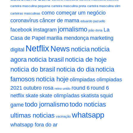
carteira masculina pequena
carteira masculina preta
carteira masculina slim
como começar um negócio
carteiras masculinas
coronavírus
câncer de mama
eduardo pazuello
jornalismo
facebook
instagram
La
joão doria
Casa de Papel
marilia mendonça
marketing
Netflix
News
noticia
noticia
digital
agora
noticia brasil
noticia de hoje
noticia do brasil
noticia do dia
noticia
famosos
noticia hoje
olimpiadas
olimpiadas
2021
outubro rosa
round 6
round 6
reino unido
netflix
skate
skate olimpíadas
skatista
squid
todo jornalismo
todo noticias
game
whatsapp
ultimas noticias
vacinação
whatsapp fora do ar