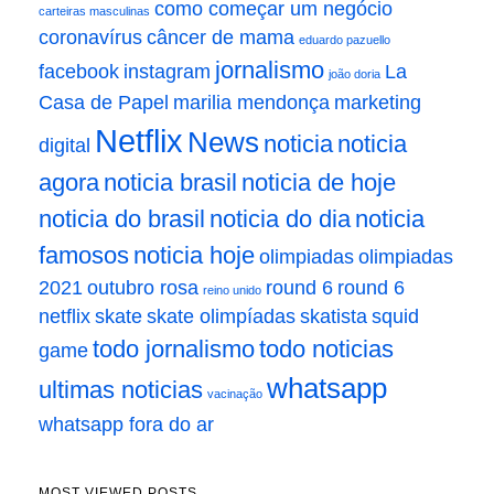
como começar um negócio
carteiras masculinas
coronavírus
câncer de mama
eduardo pazuello
jornalismo
facebook
instagram
La
joão doria
Casa de Papel
marilia mendonça
marketing
Netflix
News
noticia
noticia
digital
agora
noticia brasil
noticia de hoje
noticia do brasil
noticia do dia
noticia
famosos
noticia hoje
olimpiadas
olimpiadas
2021
outubro rosa
round 6
round 6
reino unido
netflix
skate
skate olimpíadas
skatista
squid
todo jornalismo
todo noticias
game
whatsapp
ultimas noticias
vacinação
whatsapp fora do ar
MOST VIEWED POSTS