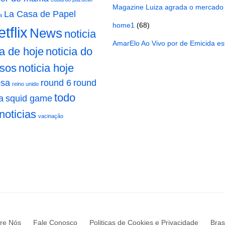
Magazine Luiza agrada o mercado
La Casa de Papel
a
home1
(68)
tflix
News
noticia
AmarElo Ao Vivo por de Emicida est
ia de hoje
noticia do
osos
noticia hoje
osa
round 6
round
reino unido
todo
a
squid game
noticias
vacinação
re Nós
Fale Conosco
Politicas de Cookies e Privacidade
Brasi