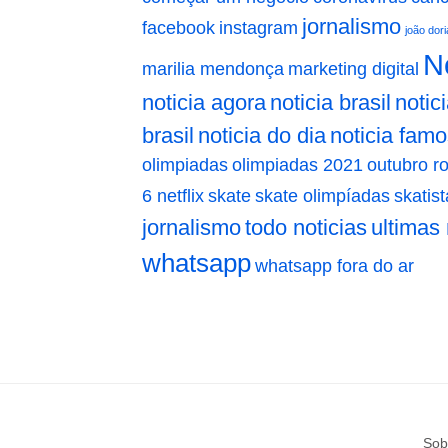
jornalismo
facebook
instagram
joão dori
Ne
marilia mendonça
marketing digital
noticia agora
noticia brasil
notic
brasil
noticia do dia
noticia fam
olimpiadas
olimpiadas 2021
outubro r
6 netflix
skate
skate olimpíadas
skatist
jornalismo
todo noticias
ultimas 
whatsapp
whatsapp fora do ar
Sob