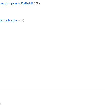
 ao comprar o KaBuM!
(71)
á na Netflix
(65)
l