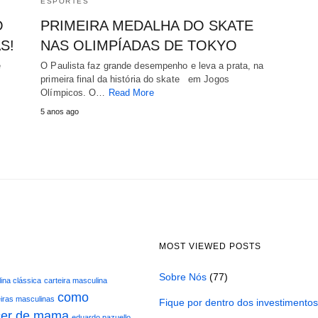
ESPORTES
O
PRIMEIRA MEDALHA DO SKATE
S!
NAS OLIMPÍADAS DE TOKYO
e
O Paulista faz grande desempenho e leva a prata, na
primeira final da história do skate em Jogos
Olímpicos. O…
Read More
5 anos ago
MOST VIEWED POSTS
Sobre Nós
(77)
ina clássica
carteira masculina
como
eiras masculinas
Fique por dentro dos investimento
cer de mama
eduardo pazuello