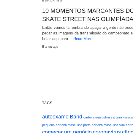
ESPORTES
10 MOMENTOS MARCANTES D
SKATE STREET NAS OLIMPÍADA
Então vamos lá lembrando apagar a gente não pod
pegar as imagens da transmissão do campeonato e
botar aqui para…
Read More
5 anos ago
TAGS
autoexame
Band
carteira masculina
carteira mascul
pequena
carteira masculina preta
carteira masculina slim
cart
começar um negócio
coronavírus
cân