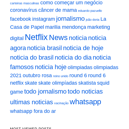
como começar um negócio
carteiras masculinas
coronavírus
câncer de mama
eduardo pazuello
jornalismo
facebook
instagram
La
joão doria
Casa de Papel
marilia mendonça
marketing
Netflix
News
noticia
noticia
digital
agora
noticia brasil
noticia de hoje
noticia do brasil
noticia do dia
noticia
famosos
noticia hoje
olimpiadas
olimpiadas
2021
outubro rosa
round 6
round 6
reino unido
netflix
skate
skate olimpíadas
skatista
squid
todo jornalismo
todo noticias
game
whatsapp
ultimas noticias
vacinação
whatsapp fora do ar