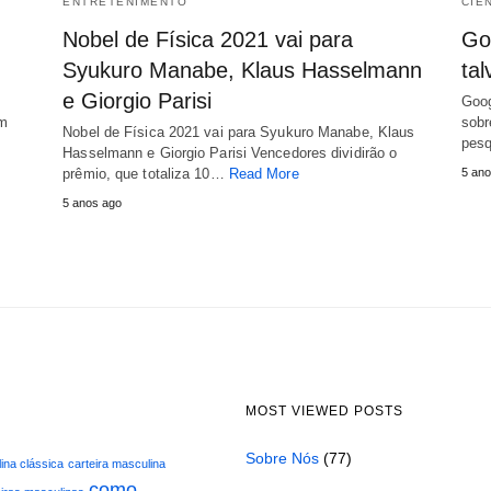
ENTRETENIMENTO
CIÊ
Nobel de Física 2021 vai para
Go
Syukuro Manabe, Klaus Hasselmann
ta
e Giorgio Parisi
Goog
em
sobr
Nobel de Física 2021 vai para Syukuro Manabe, Klaus
pes
Hasselmann e Giorgio Parisi Vencedores dividirão o
prêmio, que totaliza 10…
Read More
5 ano
5 anos ago
MOST VIEWED POSTS
Sobre Nós
(77)
ina clássica
carteira masculina
como