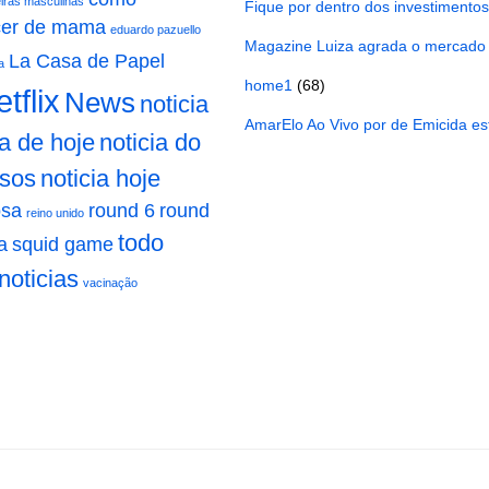
eiras masculinas
Fique por dentro dos investimento
cer de mama
eduardo pazuello
Magazine Luiza agrada o mercado
La Casa de Papel
a
home1
(68)
tflix
News
noticia
AmarElo Ao Vivo por de Emicida est
ia de hoje
noticia do
osos
noticia hoje
osa
round 6
round
reino unido
todo
a
squid game
noticias
vacinação