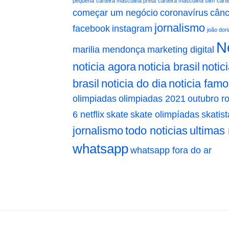
pequena
carteira masculina preta
carteira masculina slim
cart
começar um negócio
coronavírus
cân
jornalismo
facebook
instagram
joão dori
Ne
marilia mendonça
marketing digital
noticia agora
noticia brasil
notic
brasil
noticia do dia
noticia fam
olimpiadas
olimpiadas 2021
outubro r
6 netflix
skate
skate olimpíadas
skatist
jornalismo
todo noticias
ultimas 
whatsapp
whatsapp fora do ar