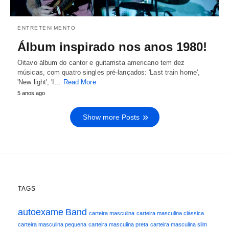
ENTRETENIMENTO
Álbum inspirado nos anos 1980!
Oitavo álbum do cantor e guitarrista americano tem dez
músicas, com quatro singles pré-lançados: 'Last train home',
'New light', 'I…
Read More
5 anos ago
Show more Posts
TAGS
autoexame
Band
carteira masculina
carteira masculina clássica
carteira masculina pequena
carteira masculina preta
carteira masculina slim