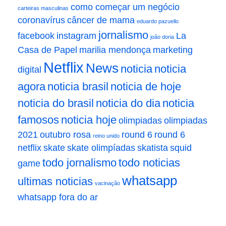
como começar um negócio
carteiras masculinas
coronavírus
câncer de mama
eduardo pazuello
jornalismo
facebook
instagram
La
joão doria
Casa de Papel
marilia mendonça
marketing
Netflix
News
noticia
noticia
digital
agora
noticia brasil
noticia de hoje
noticia do brasil
noticia do dia
noticia
famosos
noticia hoje
olimpiadas
olimpiadas
2021
outubro rosa
round 6
round 6
reino unido
netflix
skate
skate olimpíadas
skatista
squid
todo jornalismo
todo noticias
game
whatsapp
ultimas noticias
vacinação
whatsapp fora do ar