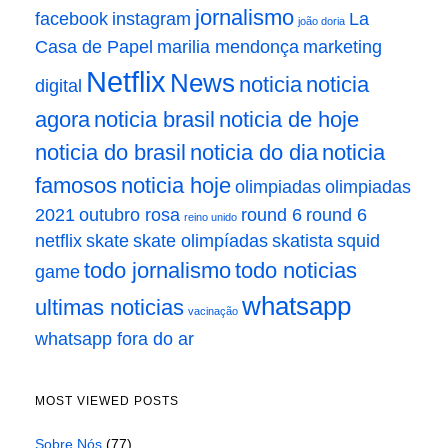
jornalismo
facebook
instagram
La
joão doria
Casa de Papel
marilia mendonça
marketing
Netflix
News
noticia
noticia
digital
agora
noticia brasil
noticia de hoje
noticia do brasil
noticia do dia
noticia
famosos
noticia hoje
olimpiadas
olimpiadas
2021
outubro rosa
round 6
round 6
reino unido
netflix
skate
skate olimpíadas
skatista
squid
todo jornalismo
todo noticias
game
whatsapp
ultimas noticias
vacinação
whatsapp fora do ar
MOST VIEWED POSTS
Sobre Nós
(77)