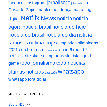
jornalismo
facebook
instagram
La
joão doria
Casa de Papel
marilia mendonça
marketing
Netflix
News
noticia
noticia
digital
agora
noticia brasil
noticia de hoje
noticia do brasil
noticia do dia
noticia
famosos
noticia hoje
olimpiadas
olimpiadas
2021
outubro rosa
round 6
round 6
reino unido
netflix
skate
skate olimpíadas
skatista
squid
todo jornalismo
todo noticias
game
whatsapp
ultimas noticias
vacinação
whatsapp fora do ar
MOST VIEWED POSTS
Sobre Nós
(77)