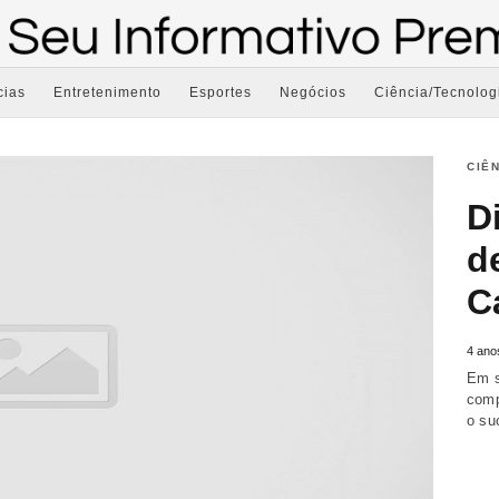
cias
Entretenimento
Esportes
Negócios
Ciência/Tecnolog
CIÊ
D
d
C
4 ano
Em s
comp
o s