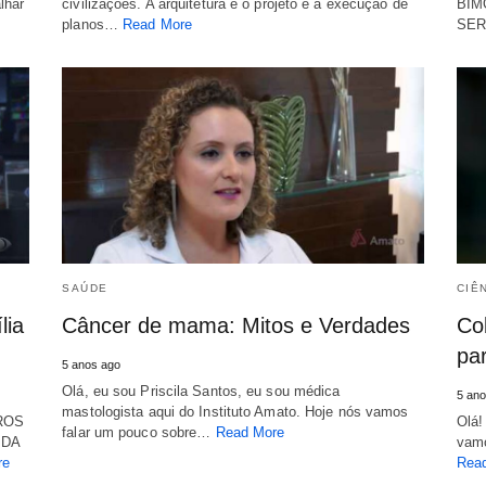
lhar
civilizações. A arquitetura é o projeto e a execução de
BIM
planos…
Read More
SER
SAÚDE
CIÊ
lia
Câncer de mama: Mitos e Verdades
Co
pa
5 anos ago
Olá, eu sou Priscila Santos, eu sou médica
5 ano
mastologista aqui do Instituto Amato. Hoje nós vamos
ROS
Olá!
falar um pouco sobre…
Read More
 DA
vamo
re
Rea