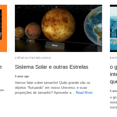
CIÊNCIA/TECNOLOGIA
ENT
e
Sistema Solar e outras Estrelas
o 
in
5 anos ago
qu
Vamos falar sobre tamanho! Quão grande são os
objetos "flutuando" em nosso Universo, e suas
ve-
5 ano
proporções de tamanho? Aproveite a…
Read More
o gr
nova
suc