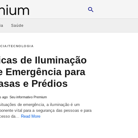
ia
Saúde
NCIA/TECNOLOGIA
Typ
your
icas de Iluminação
sea
que
and
e Emergência para
hit
ente
asas e Prédios
s ago
Seu informativo Premium
ituações de emergência, a iluminação é um
onente vital para a segurança das pessoas e para
ucesso da…
Read More