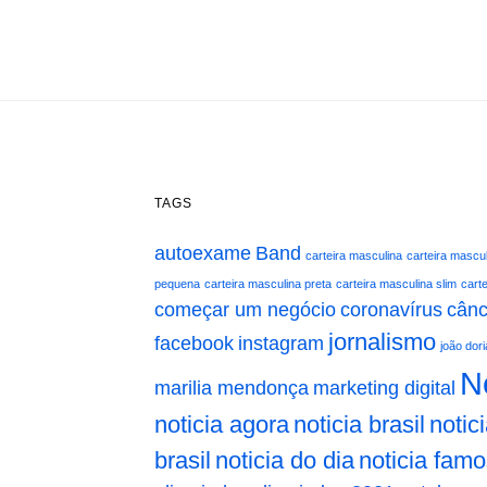
TAGS
autoexame
Band
carteira masculina
carteira mascul
pequena
carteira masculina preta
carteira masculina slim
cart
começar um negócio
coronavírus
cân
jornalismo
facebook
instagram
joão dori
Ne
marilia mendonça
marketing digital
noticia agora
noticia brasil
notic
brasil
noticia do dia
noticia fam