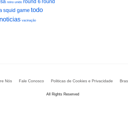
osa
round 6
round
reino unido
todo
a
squid game
noticias
vacinação
re Nós
Fale Conosco
Politicas de Cookies e Privacidade
Brasi
All Rights Reserved