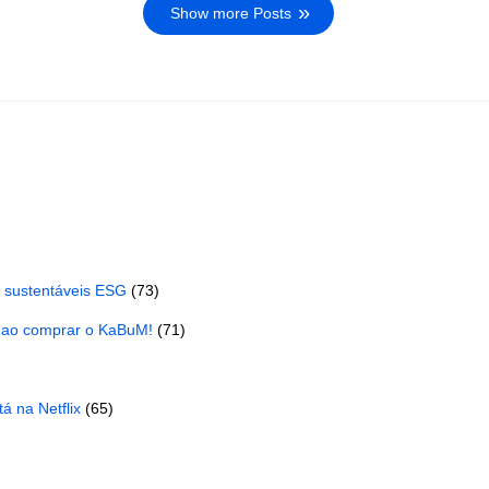
Show more Posts
s sustentáveis ESG
(73)
 ao comprar o KaBuM!
(71)
á na Netflix
(65)