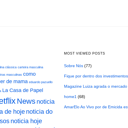
MOST VIEWED POSTS
Sobre Nós
(77)
ina clássica
carteira masculina
como
eiras masculinas
Fique por dentro dos investimento
cer de mama
eduardo pazuello
Magazine Luiza agrada o mercado
La Casa de Papel
a
home1
(68)
tflix
News
noticia
AmarElo Ao Vivo por de Emicida est
ia de hoje
noticia do
osos
noticia hoje