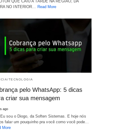
OTOR QUE CAIU A TARDE NA REGIÃO, DA
RA NO INTERIOR…
Read More
NCIA/TECNOLOGIA
brança pelo WhatsApp: 5 dicas
ra criar sua mensagem
s ago
 Eu sou o Diogo, da Soften Sistemas. E hoje nós
s falar um pouquinho pra você como você pode…
d More